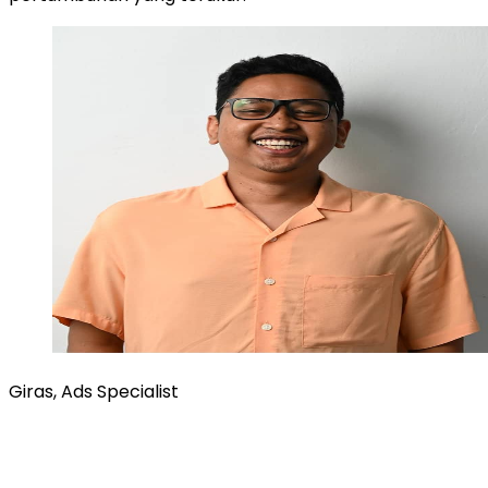
Giras, Ads Specialist