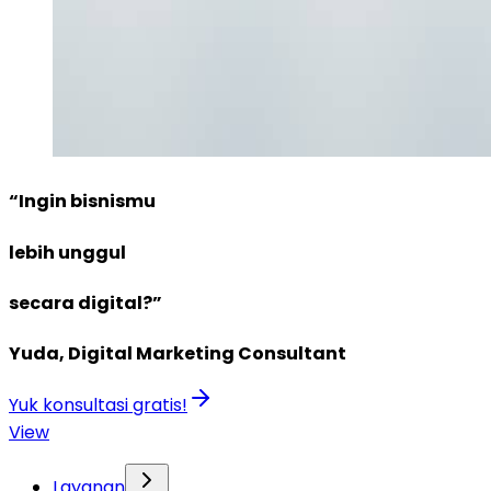
“Ingin bisnismu
lebih unggul
secara digital?”
Yuda, Digital Marketing Consultant
Yuk konsultasi gratis!
View
Layanan