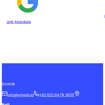
Link Absolute
Kontak
info@whello.id
+62 822 8478 3855
Bali