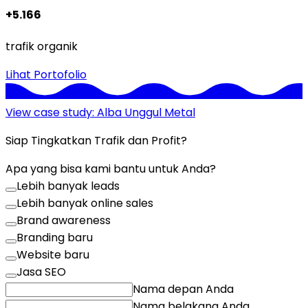
+5.166
trafik organik
L
Lihat Portofolio
View case study:
Alba Unggul Metal
Siap Tingkatkan Trafik dan Profit?
Apa yang bisa kami bantu untuk Anda?
Lebih banyak leads
Lebih banyak online sales
Brand awareness
Branding baru
Website baru
Jasa SEO
Nama depan Anda
Nama belakang Anda