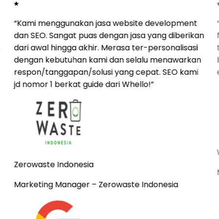
“
Kami menggunakan jasa website development
dan SEO. Sangat puas dengan jasa yang diberikan
h
dari awal hingga akhir. Merasa ter-personalisasi
dengan kebutuhan kami dan selalu menawarkan
respon/tanggapan/solusi yang cepat. SEO kami
jd nomor 1 berkat guide dari Whello!
”
Zerowaste Indonesia
Marketing Manager
– Zerowaste Indonesia