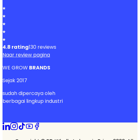
4.8
rating
130
reviews
Naar review pagina
WE GROW
BRANDS
Sejak
2017
sudah dipercaya oleh
berbagai lingkup industri