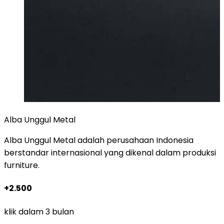
Alba Unggul Metal
Alba Unggul Metal adalah perusahaan Indonesia
B
berstandar internasional yang dikenal dalam produksi
furniture.
+2.500
klik dalam 3 bulan