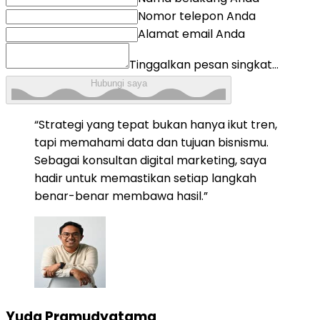
Nomor telepon Anda
Alamat email Anda
Tinggalkan pesan singkat...
Hubungi saya
“
Strategi yang tepat bukan hanya ikut tren,
tapi memahami data dan tujuan bisnismu.
Sebagai konsultan digital marketing, saya
hadir untuk memastikan setiap langkah
benar-benar membawa hasil.
”
Yuda Pramudyatama