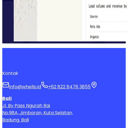
Kontak
info@whello.id
+62 822 8478 3855
Bali
Jl. By Pass Ngurah Rai
No.98A, Jimbaran, Kuta Selatan,
Badung, Bali