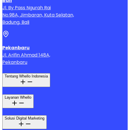
Bali
Jl. By Pass Ngurah Rai
No.98A, Jimbaran, Kuta Selatan,
Badung, Bali
Pekanbaru
Jl. Arifin Ahmad 148A,
Pekanbaru
Tentang Whello Indonesia
Layanan Whello
Solusi Digital Marketing