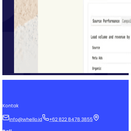
Kontak
info@whello.id
+62 822 8478 3855